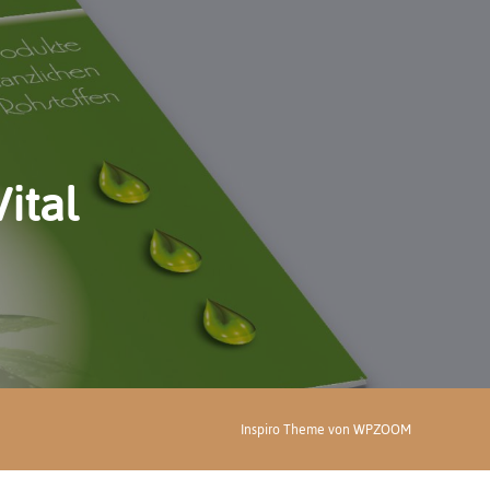
ital
Inspiro Theme
von
WPZOOM