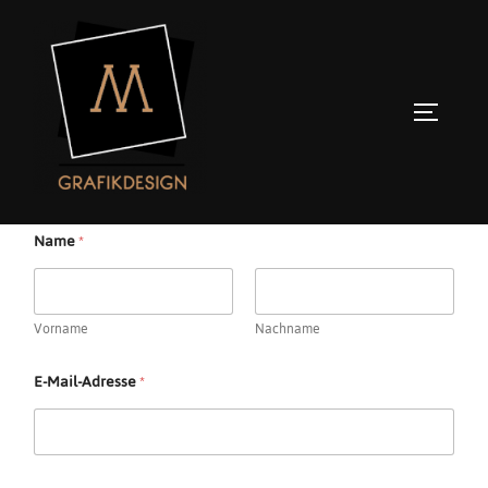
Zum
Inhalt
springen
SEITENL
Kontakt
Name
*
Vorname
Nachname
E-Mail-Adresse
*
o