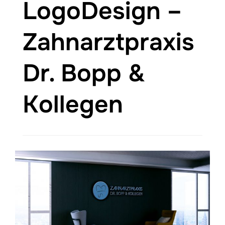
LogoDesign –
Zahnarztpraxis
Dr. Bopp &
Kollegen
PrintDesign
PrintDes