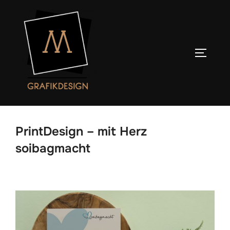
Zum
Inhalt
springen
SEITENL
PrintDesign – mit Herz
soibagmacht