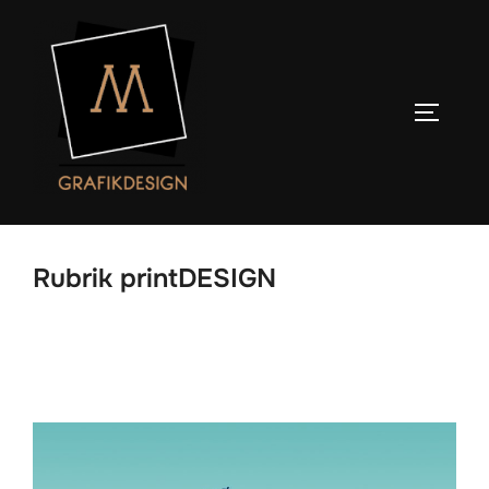
Zum
Inhalt
springen
SEITENL
Rubrik printDESIGN