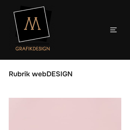
Zum
Inhalt
springen
SEITENL
Rubrik webDESIGN