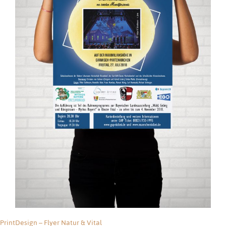
PrintDesign
PrintDes
PrintDesign
PrintDes
ign –
LogoDesign
PrintDesign – Flyer Natur & Vital