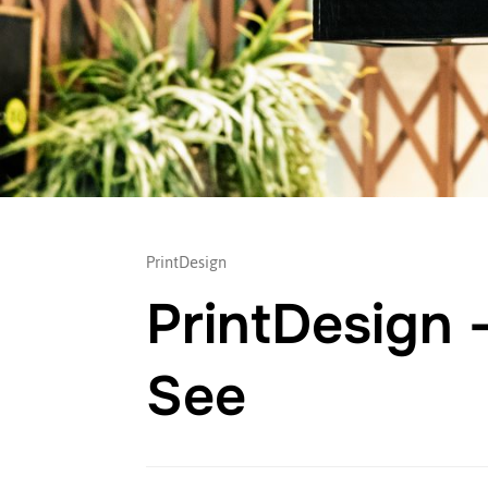
PrintDesign
PrintDesign 
See