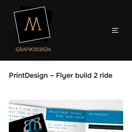
Zum
Inhalt
springen
SEITENL
PrintDesign – Flyer build 2 ride