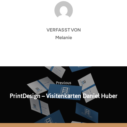
BEITRAGSAUTOR
VERFASST VON
Melanie
Beitragsnavigation
Previous
Previous
PrintDesign – Visitenkarten Daniel Huber