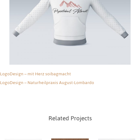
CorporateDesign
Corpora
teDesig
n –
LogoDesign – mit Herz soibagmacht
Beitragsnavigation
Zahnarz
WebDesign
LogoDesign – Naturheilpraxis August-Lombardo
WebDes
tpraxis
WebDesign
ign –
Dr. Bopp
WebDes
Zahnarz
Related Projects
&
ign –
tpraxis
Kollege
Barbara