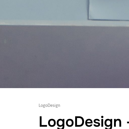
LogoDesign
LogoDesign –