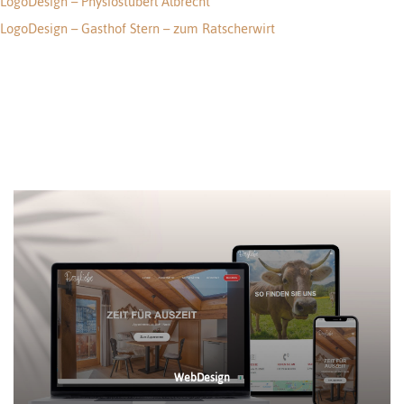
LogoDesign – Physiostüberl Albrecht
Beitragsnavigation
LogoDesign – Gasthof Stern – zum Ratscherwirt
WebDesign